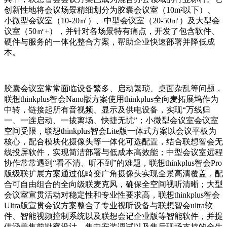
创新性地将会议场景精细划分为胶囊会议室（10m²以下）、
小微型会议室（10-20㎡）、中型会议室（20-50㎡）及大型会
议室（50㎡+），并针对各场景特有痛点，开发了包含软件、
硬件与服务的一体化整合方案，帮助企业快速部署并降低成
本。
胶囊会议室常常面临设备繁多、启动繁琐、桌面杂乱等问题，
联想thinkplus智会Nano版方案使用thinkplus全向麦拓展坞作为
中转，链接起所有音视频、显示及供电设备，实现“万线归
一、一连启动、一拔离场、快捷无忧”；小微型会议室会议室
空间受限，联想thinkplus智会Lite版一体式方案以会议平板为
核心，配合模块化摄像头等一体化可选配置，结合联想智会无
线投屏软件，实现简洁部署与低成本高效能；中型会议室远程
协作常常遇到“看不清、听不到”的难题，联想thinkplus智会Pro
版级联扩展方案通过低畸变广角摄像头实现全景高清覆盖，配
合可自由组合的全向级联麦克风，确保全空间视听清晰；大型
会议室宣贯活动对稳定性和专业性要求高，联想thinkplus智会
Ultra版宣贯会议方案整合了专业视听设备与联想智会ultra软
件、智能视频控制系统以及联想会记企业版等智能软件，并提
供涵盖售前勘察设计、售中安装调试以及售后现场支持的全生