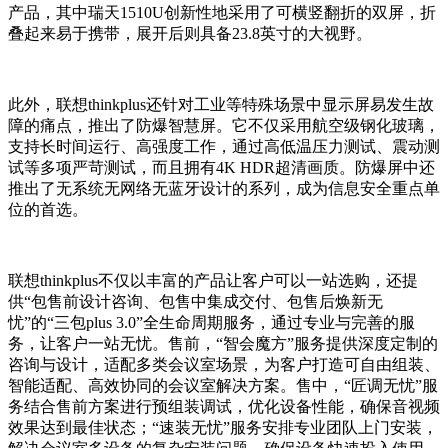
产品，其中瑞天1510U创新性地采用了可横竖翻折的双屏，折
叠起来易于携带，展开后则具备23.8英寸的大视野。
此外，联想thinkplus还针对工业等特殊场景中显示屏易发生故
障的痛点，推出了防爆智慧屏。它不仅采用航空级钢化玻璃，
支持长时间运行、高强度工作，通过高低温压力测试、震动测
试等多项严苛测试，而且拥有4K HDR超清画质。防爆屏中还
推出了无系统无网络无蓝牙设计的系列，成为信息安全重点单
位的首选。
联想thinkplus不仅以丰富的产品让客户可以一站选购，还提
供“包售前设计咨询、包售中集成交付、包售后焕新无
忧”的“三包plus 3.0”全生命周期服务，通过专业与完善的服
务，让客户一站无忧。售前，“智会魔方”服务提供深度定制的
咨询与设计，适配多类会议室场景，为客户打造可自由组装、
智能适配、高效协同的会议室解决方案。售中，“匠调无忧”服
务结合售前方案进行预组装调试，优化设备性能，确保音视频
效果达到最佳状态；“速装无忧”服务安排专业团队上门安装，