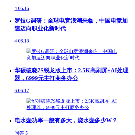
4
06.16
罗技G调研：全球电竞浪潮来临，中国电竞加
速迈向职业化新时代
4
06.18
华硕破晓7S锐龙版上市：2.5K高刷屏+AI处理
器，6999元主打商务办公
6
06.17
电水壶功率一般有多大，烧水壶多少W？
问答
5