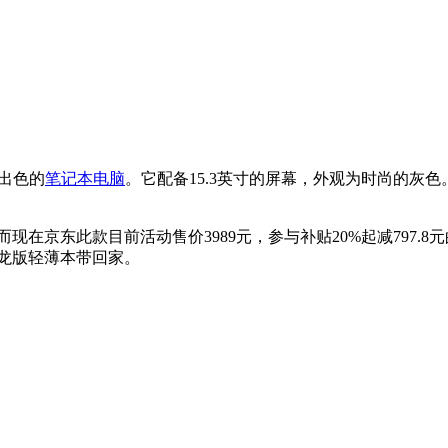
出色的
笔记本电脑
。它配备15.3英寸的屏幕，外观为时尚的灰
而现在京东此款目前活动售价3989元，参与补贴20%起减797.8
代锐龙版轻薄本带回家。