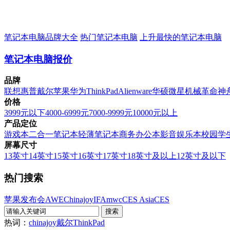
笔记本电脑品牌大全
热门笔记本电脑
上升最快的笔记本电脑
笔记本电脑报价
品牌
联想
惠普
戴尔
苹果
华为
ThinkPad
Alienware
华硕
微星
机械革命
神
价格
3999元以下
4000-6999元
7000-9999元
10000元以上
产品定位
游戏本
二合一笔记本
轻薄笔记本
商务办公本
影音娱乐本
校园学
屏幕尺寸
13英寸
14英寸
15英寸
16英寸
17英寸
18英寸及以上
12英寸及以下
热门搜索
苹果发布会
AWE
Chinajoy
IFA
mwc
CES Asia
CES
热词：
chinajoy
戴尔
ThinkPad