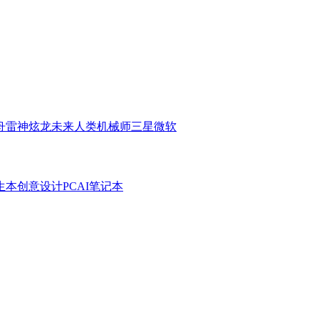
舟
雷神
炫龙
未来人类
机械师
三星
微软
生本
创意设计PC
AI笔记本