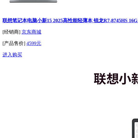
联想笔记本电脑小新15 2025高性能轻薄本 锐龙R7-8745HS 16G 512
[经销商]
京东商城
[产品售价]
4599元
进入购买