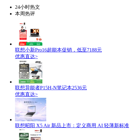
24小时热文
本周热评
联想小新Pro16超能本促销，低至7188元
优惠直达>
联想异能者P15H-N笔记本2536元
优惠直达>
联想昭阳 X5 Air 新品上市：定义商用 AI 轻薄新标准