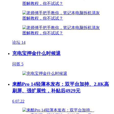
论坛
14
充电宝押金什么时候退
问答
5
来酷Pro 14轻薄本发布：双平台加持、2.8K高
刷屏、强扩展性，补贴后4929元
6
07.22