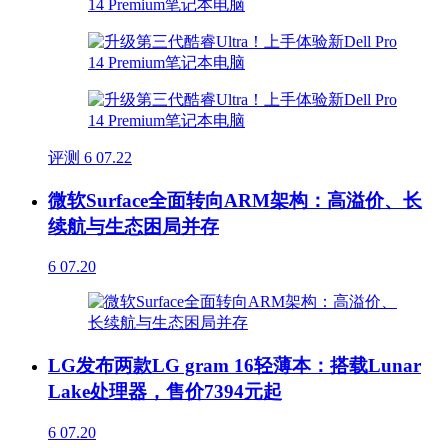
评测
6
07.22
微软Surface全面转向ARM架构：高溢价、长
续航与生态困局并存
6
07.20
LG发布两款LG gram 16轻薄本：搭载Lunar
Lake处理器，售价7394元起
6
07.20