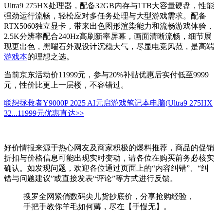
Ultra9 275HX处理器，配备32GB内存与1TB大容量硬盘，性能
强劲运行流畅，轻松应对多任务处理与大型游戏需求。配备
RTX5060独立显卡，带来出色图形渲染能力和流畅游戏体验，
2.5K分辨率配合240Hz高刷新率屏幕，画面清晰流畅，细节展
现更出色，黑曜石外观设计沉稳大气，尽显电竞风范，是高端
游戏本
的理想之选。
当前京东活动价11999元，参与20%补贴优惠后实付低至9999
元，性价比更上一层楼，不容错过。
联想拯救者Y9000P 2025 AI元启游戏笔记本电脑(Ultra9 275HX
32...
11999元
优惠直达>>
好价情报来源于热心网友及商家积极的爆料推荐，商品的促销
折扣与价格信息可能出现实时变动，请各位在购买前务必核实
确认。如发现问题，欢迎各位通过页面上的“内容纠错”、“纠
错与问题建议”或直接发表“评论”等方式进行反馈。
搜罗全网紧俏数码尖儿货抄底价，分享抢购经验，
手把手教你羊毛如何薅，尽在【手慢无】。