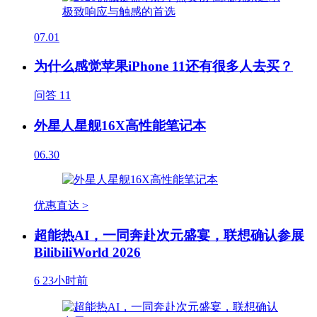
07.01
为什么感觉苹果iPhone 11还有很多人去买？
问答
11
外星人星舰16X高性能笔记本
06.30
优惠直达 >
超能热AI，一同奔赴次元盛宴，联想确认参展
BilibiliWorld 2026
6
23小时前