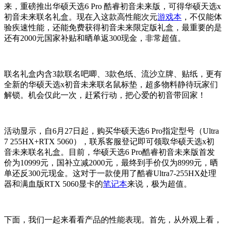
来，重磅推出华硕天选6 Pro 酷睿初音未来版，可得华硕天选x
初音未来联名礼盒。现在入这款高性能次元
游戏本
，不仅能体
验疾速性能，还能免费获得初音未来限定版礼盒，最重要的是
还有2000元国家补贴和晒单返300现金，非常超值。
联名礼盒内含3款联名吧唧、3款色纸、流沙立牌、贴纸，更有
全新的华硕天选x初音未来联名鼠标垫，超多物料静待玩家们
解锁。机会仅此一次，赶紧行动，把心爱的初音带回家！
活动显示，自6月27日起，购买华硕天选6 Pro指定型号（Ultra
7 255HX+RTX 5060），联系客服登记即可领取华硕天选x初
音未来联名礼盒。目前，华硕天选6 Pro酷睿初音未来版首发
价为10999元，国补立减2000元，最终到手价仅为8999元，晒
单还反300元现金。这对于一款使用了酷睿Ultra7-255HX处理
器和满血版RTX 5060显卡的
笔记本
来说，极为超值。
下面，我们一起来看看产品的性能表现。首先，从外观上看，