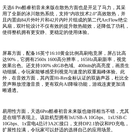
天选6 Pro酷睿初音未来版在散热方面也是开足了马力，其采
用了全新的冰川散热系统，支持“内吹技术2.0”高效散热，并
且内置由84片外叶片和42片内叶片组成的第二代ArcFlow绝尘
风扇，双叶轮设计不仅有效的提升散热能效，还降低了功耗，
使得整机拥有更安静、更稳定的使用体验。
屏幕方面，配备16英寸16:10黄金比例高刷电竞屏，屏占比高
达90%，它拥有2560x 1600高分辨率，165Hz高刷新率，视觉
效果出色。还支持100% sRGB色域、400nits的高亮度，画质生
动细腻，令玩家能够感受到视觉与速度的双重巅峰体验。此
外，在音效方面，其内置Hi-Res金标认证的双扬声器，杜比全
景声释放澄澈音质，更有双向AI降噪功能，游戏连麦更加清
晰通透。
易用性方面，天选6Pro酷睿初音未来版也做得相当不错，尤其
是在细节表现上。该款机型拥有3xUSB-A 10Gbps、1xUSB-C
10Gbps、1x雷电4总计3A2C接口，支持DP2.1协议和PD充电，
扩展性拉满，令玩家可以舒适的选择自己的应用场景。