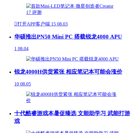

打开APP客户端
15
08.03
华硕推出PN50 Mini PC 搭载锐龙4000 APU
1
08.04
锐龙4000H供货紧张 相应笔记本可能会涨价
10
08.05
十代酷睿游戏本暑促臻选 文能助学习 武能打游
戏