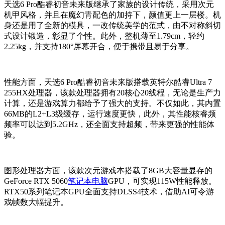
天选6 Pro酷睿初音未来版继承了家族的设计传统，采用次元
机甲风格，并且在魔幻青配色的加持下，颜值更上一层楼。机
身还是用了全新的模具，一改传统美学的范式，由不对称斜切
式设计锻造，彰显了个性。此外，整机薄至1.79cm，轻约
2.25kg，并支持180°屏幕开合，便于携带且易于分享。
性能方面，天选6 Pro酷睿初音未来版搭载英特尔酷睿Ultra 7
255HX处理器，该款处理器拥有20核心20线程，无论是生产力
计算，还是游戏算力都给予了强大的支持。不仅如此，其内置
66MB的L2+L3级缓存，运行速度更快，此外，其性能核睿频
频率可以达到5.2GHz，还全面支持超频，带来更强的性能体
验。
图形处理器方面，该款次元游戏本搭载了8GB大容量显存的
GeForce RTX 5060
笔记本电脑
GPU，可实现115W性能释放。
RTX50系列笔记本GPU全面支持DLSS4技术，借助AI可令游
戏帧数大幅提升。