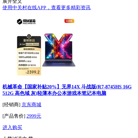
展开全文
使用中关村在线APP，查看更多精彩资讯
机械革命【国家补贴20%】无界14X 斗战版(R7-8745HS 16G
512G 高色域 灰)轻薄本办公本游戏本笔记本电脑
[经销商]
京东商城
[产品售价]
2999元
进入购买