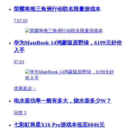
荣耀将推三角洲行动联名限量游戏本
7
07.03
华为MateBook 14鸿蒙版原野绿，6199元好价
入手
07.03
优惠直达 >
电水壶功率一般有多大，烧水壶多少W？
问答
5
七彩虹将星X16 Pro游戏本低至6046元