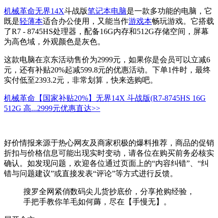
机械革命无界14X
斗战版
笔记本电脑
是一款多功能的电脑，它
既是
轻薄本
适合办公使用，又能当作
游戏本
畅玩游戏。它搭载
了R7 - 8745HS处理器，配备16G内存和512G存储空间，屏幕
为高色域，外观颜色是灰色。
这款电脑在京东活动售价为2999元，如果你是会员可以立减6
元，还有补贴20%起减599.8元的优惠活动。下单1件时，最终
实付低至2393.2元，非常划算，快来选购吧。
机械革命【国家补贴20%】无界14X 斗战版(R7-8745HS 16G
512G 高...
2999元
优惠直达>>
好价情报来源于热心网友及商家积极的爆料推荐，商品的促销
折扣与价格信息可能出现实时变动，请各位在购买前务必核实
确认。如发现问题，欢迎各位通过页面上的“内容纠错”、“纠
错与问题建议”或直接发表“评论”等方式进行反馈。
搜罗全网紧俏数码尖儿货抄底价，分享抢购经验，
手把手教你羊毛如何薅，尽在【手慢无】。