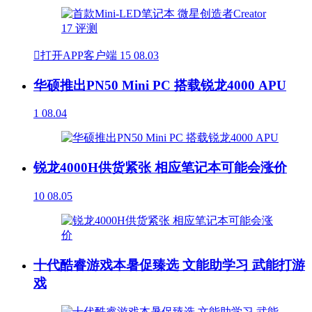

打开APP客户端
15
08.03
华硕推出PN50 Mini PC 搭载锐龙4000 APU
1
08.04
锐龙4000H供货紧张 相应笔记本可能会涨价
10
08.05
十代酷睿游戏本暑促臻选 文能助学习 武能打游
戏